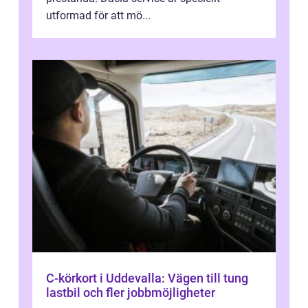
utformad för att mö...
C-körkort i Uddevalla: Vägen till tung
lastbil och fler jobbmöjligheter