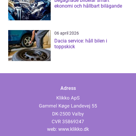
Begagnade bildelar smart
ekonomi och hållbart bilägande
06 april 2026
Dacia service: håll bilen i
toppskick
Adress
web:
www.klikko.dk