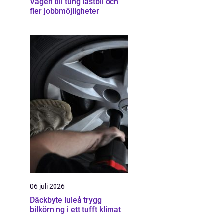
Vägen till tung lastbil och
fler jobbmöjligheter
06 juli 2026
Däckbyte luleå trygg
bilkörning i ett tufft klimat