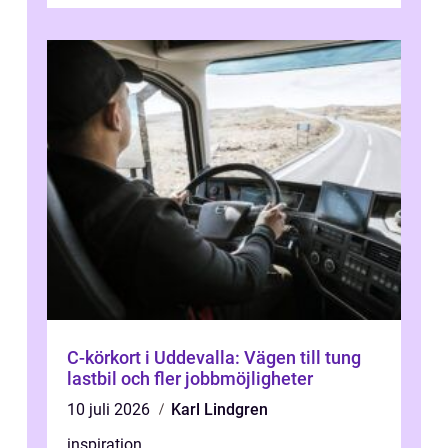
C-körkort i Uddevalla: Vägen till tung
lastbil och fler jobbmöjligheter
10 juli 2026
Karl Lindgren
inspiration