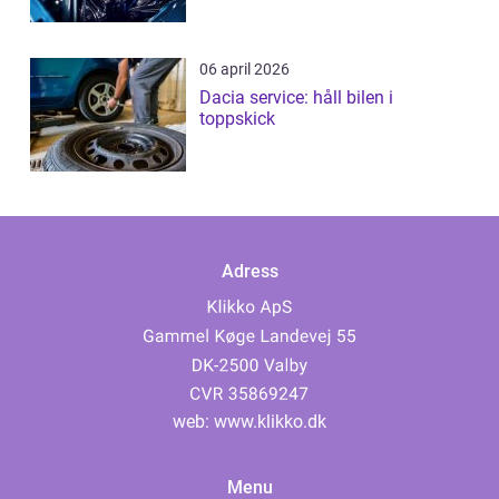
06 april 2026
Dacia service: håll bilen i
toppskick
Adress
web:
www.klikko.dk
Menu