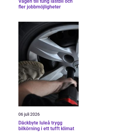
Vägen till tung lastbil och
fler jobbmöjligheter
06 juli 2026
Däckbyte luleå trygg
bilkörning i ett tufft klimat