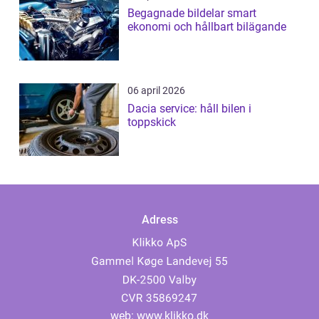
Begagnade bildelar smart
ekonomi och hållbart bilägande
06 april 2026
Dacia service: håll bilen i
toppskick
Adress
web:
www.klikko.dk