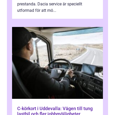
prestanda. Dacia service är speciellt
utformad för att mö...
C-körkort i Uddevalla: Vägen till tung
lastbil och fler jobbmöjligheter