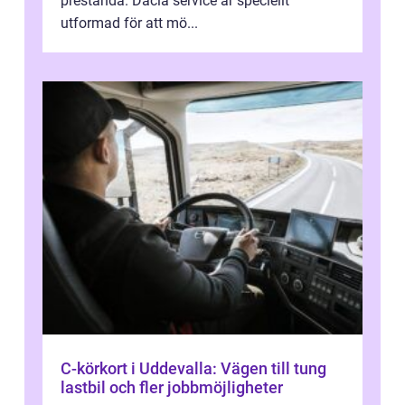
prestanda. Dacia service är speciellt
utformad för att mö...
C-körkort i Uddevalla: Vägen till tung
lastbil och fler jobbmöjligheter