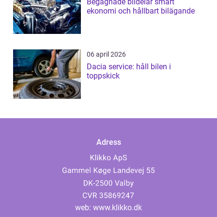
Begagnade bildelar smart
ekonomi och hållbart bilägande
06 april 2026
Dacia service: håll bilen i
toppskick
Adress
web:
www.klikko.dk