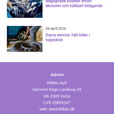
Begagnade bildelar smart
ekonomi och hållbart bilägande
06 april 2026
Dacia service: håll bilen i
toppskick
Adress
web:
www.klikko.dk