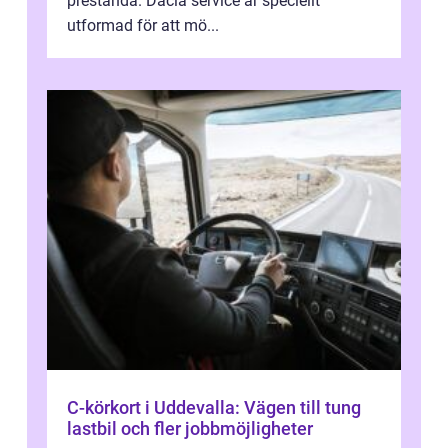
prestanda. Dacia service är speciellt
utformad för att mö...
C-körkort i Uddevalla: Vägen till tung
lastbil och fler jobbmöjligheter