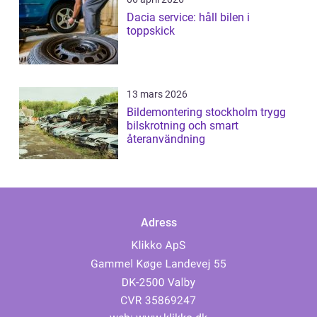
Dacia service: håll bilen i
toppskick
13 mars 2026
Bildemontering stockholm trygg
bilskrotning och smart
återanvändning
Adress