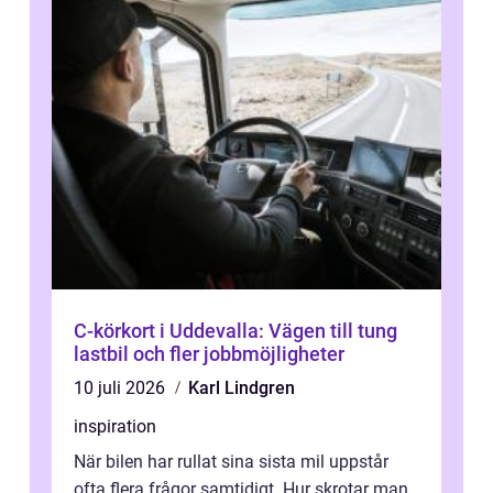
C-körkort i Uddevalla: Vägen till tung
lastbil och fler jobbmöjligheter
10 juli 2026
Karl Lindgren
inspiration
När bilen har rullat sina sista mil uppstår
ofta flera frågor samtidigt. Hur skrotar man