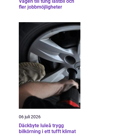
Vägen till tung lastbil och
fler jobbmöjligheter
06 juli 2026
Däckbyte luleå trygg
bilkörning i ett tufft klimat