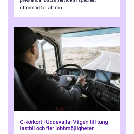
prestanda. Dacia service är speciellt
utformad för att mö...
C-körkort i Uddevalla: Vägen till tung
lastbil och fler jobbmöjligheter