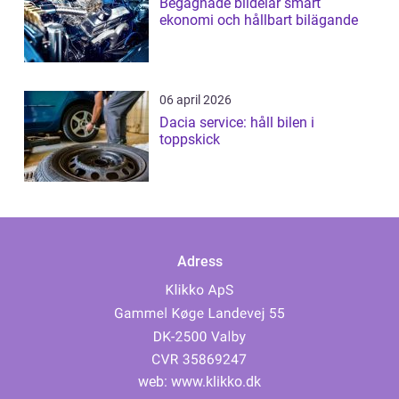
Begagnade bildelar smart
ekonomi och hållbart bilägande
06 april 2026
Dacia service: håll bilen i
toppskick
Adress
web:
www.klikko.dk