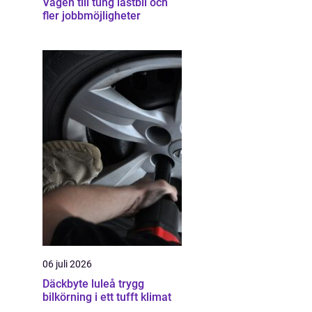
Vägen till tung lastbil och
fler jobbmöjligheter
06 juli 2026
Däckbyte luleå trygg
bilkörning i ett tufft klimat