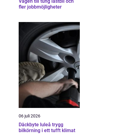
Vägen till tung lastbil och
fler jobbmöjligheter
06 juli 2026
Däckbyte luleå trygg
bilkörning i ett tufft klimat