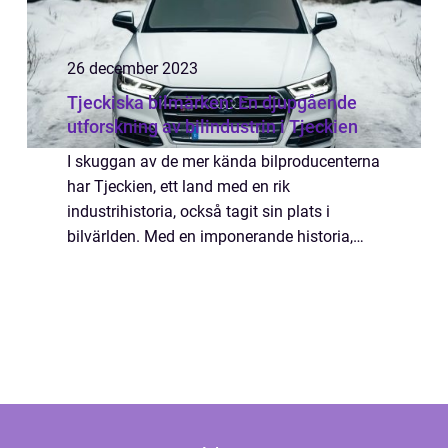
26 december 2023
Tjeckiska bilmärken: En djupgående
utforskning av bilindustrin i Tjeckien
I skuggan av de mer kända bilproducenterna
har Tjeckien, ett land med en rik
industrihistoria, också tagit sin plats i
bilvärlden. Med en imponerande historia,
teknologiska framsteg och
hållbarhetsinitiativ har tjeckiska bilm&au...